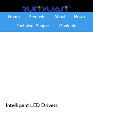
Home
Products
About
News
Technical Support
Contacts
Intelligent LED Drivers
Caratteristiche:
1. Ingresso universale da 90-265 V per
l'utilizzo in tutto il mondo.